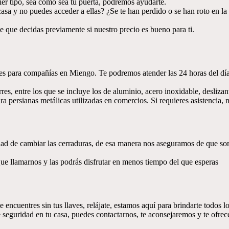
er tipo, sea como sea tu puerta, podremos ayudarte.
sa y no puedes acceder a ellas? ¿Se te han perdido o se han roto en l
que decidas previamente si nuestro precio es bueno para ti.
es para compañías en Miengo. Te podremos atender las 24 horas del día, 
res, entre los que se incluye los de aluminio, acero inoxidable, desliza
ra persianas metálicas utilizadas en comercios. Si requieres asistencia
ad de cambiar las cerraduras, de esa manera nos aseguramos de que so
que llamarnos y las podrás disfrutar en menos tiempo del que esperas
encuentres sin tus llaves, relájate, estamos aquí para brindarte todos 
e seguridad en tu casa, puedes contactarnos, te aconsejaremos y te ofr