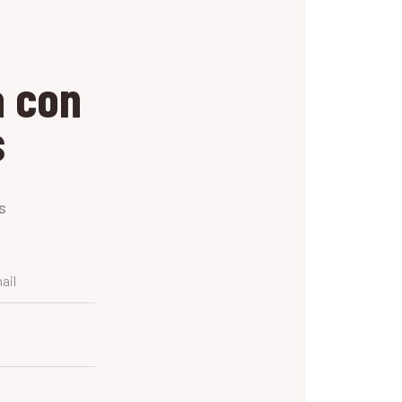
a con
s
s