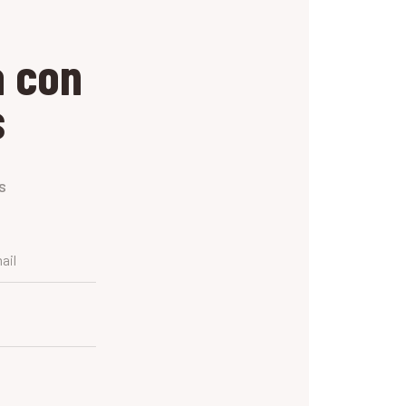
a con
s
s